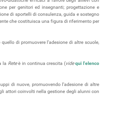
vo-didattiche efficaci a favore degli allievi con
zione per genitori ed insegnanti; progettazione e
zione di sportelli di consulenza, guida e sostegno
cente che costituisca una figura di riferimento per
 quello di promuovere l’adesione di altre scuole,
a la
Rete
è in continua crescita (
vide
qui l'elenco
iluppi di nuove, promuovendo l’adesione di altre
 gli attori coinvolti nella gestione degli alunni con