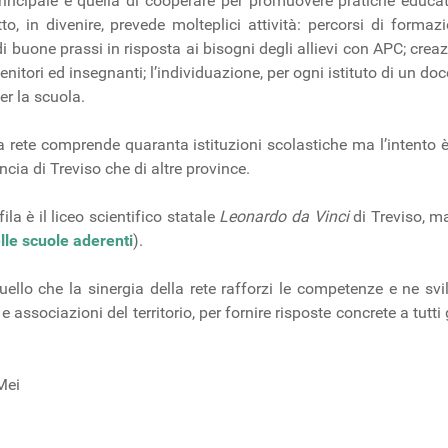
rincipale è quella di cooperare per promuovere pratiche educati
to, in divenire, prevede molteplici attività: percorsi di forma
i buone prassi in risposta ai bisogni degli allievi con APC; crea
genitori ed insegnanti; l’individuazione, per ogni istituto di un do
er la scuola.
 rete comprende quaranta istituzioni scolastiche ma l’intento è
ncia di Treviso che di altre province.
fila è il liceo scientifico statale
Leonardo da Vinci
di Treviso, m
lle scuole aderenti
).
quello che la sinergia della rete rafforzi le competenze e ne sv
 e associazioni del territorio, per fornire risposte concrete a tutti
Mei