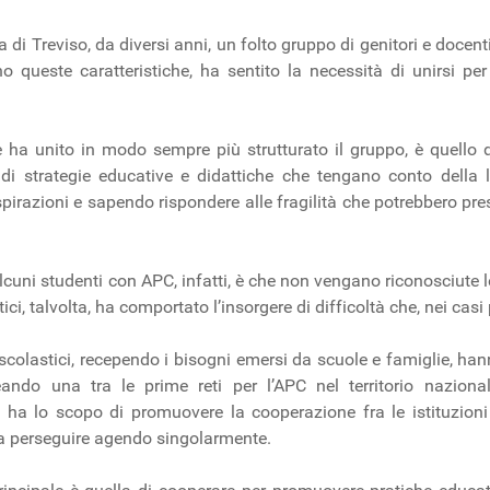
a di Treviso, da diversi anni, un folto gruppo di genitori e doce
o queste caratteristiche, ha sentito la necessità di unirsi per
 ha unito in modo sempre più strutturato il gruppo, è quello di
 di strategie educative e didattiche che tengano conto della
 aspirazioni e sapendo rispondere alle fragilità che potrebbero pr
 alcuni studenti con APC, infatti, è che non vengano riconosciute l
ici, talvolta, ha comportato l’insorgere di difficoltà che, nei cas
i scolastici, recependo i bisogni emersi da scuole e famiglie, h
eando una tra le prime reti per l’APC nel territorio nazion
 ha lo scopo di promuovere la cooperazione fra le istituzioni 
 a perseguire agendo singolarmente.