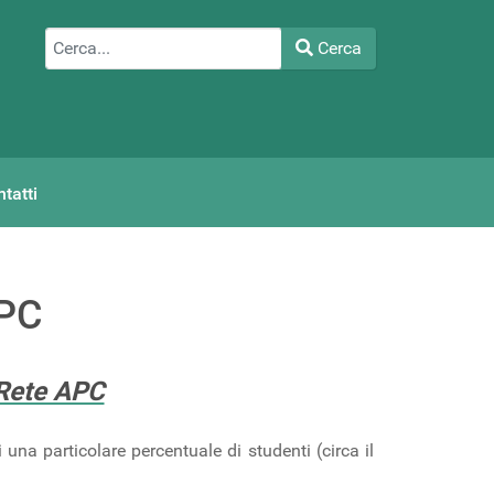
Cerca
Cerca
Type 2 or more characters for results.
tatti
APC
Rete APC
una particolare percentuale di studenti (circa il