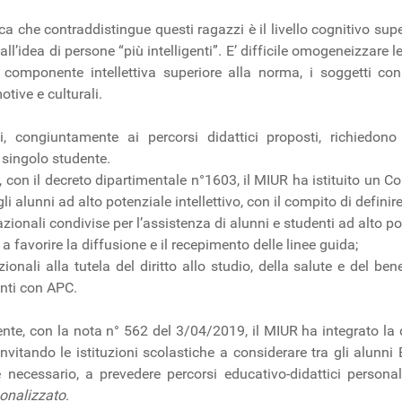
ica che contraddistingue questi ragazzi è il livello cognitivo su
 all’idea di persone “più intelligenti”. E’ difficile omogeneizzare 
a componente intellettiva superiore alla norma, i soggetti co
otive e culturali.
i, congiuntamente ai percorsi didattici proposti, richiedon
 singolo studente.
 con il decreto dipartimentale n°1603, il MIUR ha istituito un Co
li alunni ad alto potenziale intellettivo, con il compito di definire
azionali condivise per l’assistenza di alunni e studenti ad alto pot
e a favorire la diffusione e il recepimento delle linee guida;
nzionali alla tutela del diritto allo studio, della salute e del ben
enti con APC.
te, con la nota n° 562 del 3/04/2019, il MIUR ha integrato la di
vitando le istituzioni scolastiche a considerare tra gli alunni
 necessario, a prevedere percorsi educativo-didattici persona
sonalizzato
.