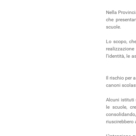
Nella Provinci
che presentan
scuole.
Lo scopo, che
realizzazione
l’identità, le
Il rischio per
canoni scolast
Alcuni istitut
le scuole, cr
consolidando,
riuscirebbero