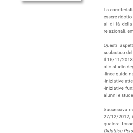
La caratterist
essere ridotto
al di là dell
relazionali, em
Questi aspett
scolastico del
Il 15/11/2018,
allo studio deg
-linee guida n
-iniziative att
-iniziative fu
alunni e stud
Successivamen
27/12/2012, in
qualora fosse
Didattico Per